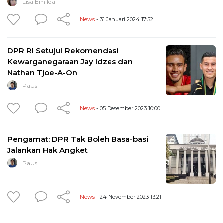
Lisa Emilda
News
- 31 Januari 2024 17:52
DPR RI Setujui Rekomendasi
Kewarganegaraan Jay Idzes dan
Nathan Tjoe-A-On
PaUs
News
- 05 Desember 2023 10:00
Pengamat: DPR Tak Boleh Basa-basi
Jalankan Hak Angket
PaUs
News
- 24 November 2023 13:21