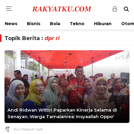
News
Bisnis
Bola
Tekno
Hiburan
Otom
Topik Berita :
dpr ri
Andi Ridwan Wittiri Paparkan Kinerja Selama di
Senayan, Warga Tamalanrea: Insyaallah Oppo'
Nur Hidayat Said