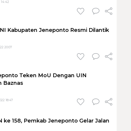
 14:42
NI Kabupaten Jeneponto Resmi Dilantik
22 20:07
eponto Teken MoU Dengan UIN
n Baznas
22 18:47
N ke 158, Pemkab Jeneponto Gelar Jalan