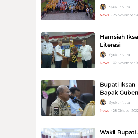
Syukur Nutu
News
- 25 November 20
Hamsiah Iks
Literasi
Syukur Nutu
News
- 02 November 20
Bupati Iksan 
Bapak Guber
Syukur Nutu
News
- 28 Oktober 2022
Wakil Bupat