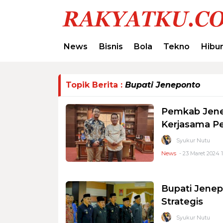
News
Bisnis
Bola
Tekno
Hibu
Topik Berita :
Bupati Jeneponto
Pemkab Jene
Kerjasama P
Syukur Nutu
News
- 23 Maret 2024 1
Bupati Jenep
Strategis
Syukur Nutu