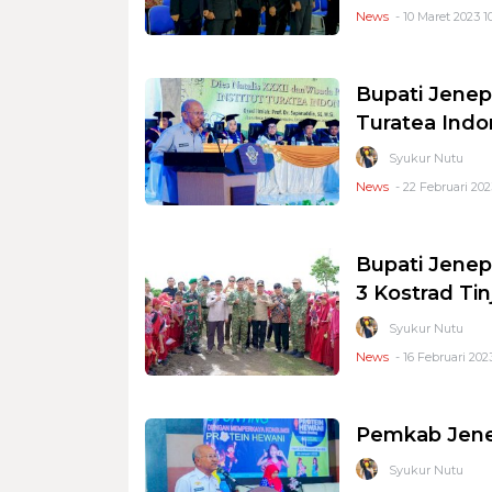
News
- 10 Maret 2023 1
Bupati Jenepo
Turatea Indo
Syukur Nutu
News
- 22 Februari 202
Bupati Jenep
3 Kostrad Ti
Syukur Nutu
News
- 16 Februari 2023
Pemkab Jene
Syukur Nutu