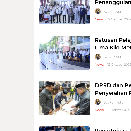
Penanggulan
Syukur Nutu
News
- 12 Oktober 2022
Ratusan Pelaj
Lima Kilo Me
Syukur Nutu
News
- 12 Oktober 2022
DPRD dan Pe
Penyerahan 
Syukur Nutu
News
- 11 Oktober 2022
Persetujuan