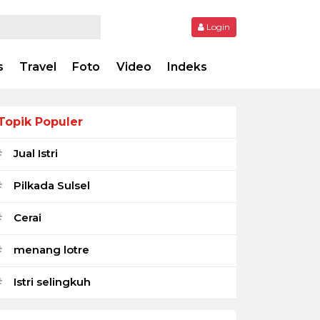
Login
s
Travel
Foto
Video
Indeks
Topik Populer
Jual Istri
#
Pilkada Sulsel
#
Cerai
#
menang lotre
#
Istri selingkuh
#