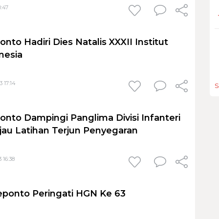
0:47
nto Hadiri Dies Natalis XXXII Institut
nesia
3 17:14
S
onto Dampingi Panglima Divisi Infanteri
njau Latihan Terjun Penyegaran
 16:38
ponto Peringati HGN Ke 63