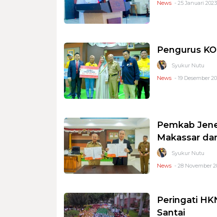
News
- 25 Januari 2023
Pengurus KO
Syukur Nutu
News
- 19 Desember 20
Pemkab Jen
Makassar da
Syukur Nutu
News
- 28 November 20
Peringati HK
Santai