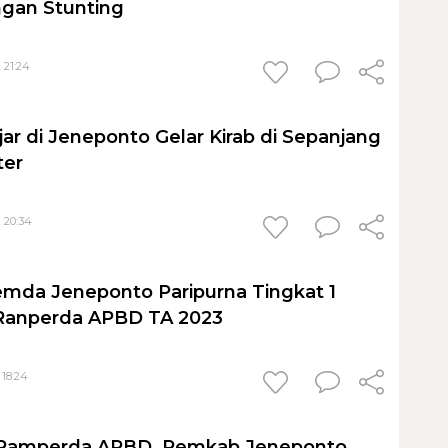
gan Stunting
 21:24
ar di Jeneponto Gelar Kirab di Sepanjang
ter
 20:34
mda Jeneponto Paripurna Tingkat 1
Ranperda APBD TA 2023
 18:24
 Ramperda APBD, Pemkab Jeneponto