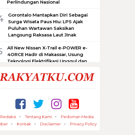
Perlindungan Nasional
Gorontalo Mantapkan Diri Sebagai
4
Surga Wisata Paus Hiu: LPS Ajak
Puluhan Wartawan Saksikan
Langsung Raksasa Laut Jinak
All New Nissan X-Trail e-POWER e-
5
4ORCE Hadir di Makassar, Usung
Teknologi Elektrifikasi Unggul dan
Pengalaman Berkendara Premium
JEC ORBITA Gelar Operasi Mata Juling
6
Gratis di Makassar, Bantu Pasien
Kembali Percaya Diri
Tampil Retro dan Stylish, New Honda
7
Genio Hadir dengan Warna Baru dan
Redaksi
Tentang Kami
Pedoman Media
Fitur Makin Lengkap
iber
Kontak
Disclaimer
Privacy Policy
Honda Modif Contest (HMC) 2025 Siap