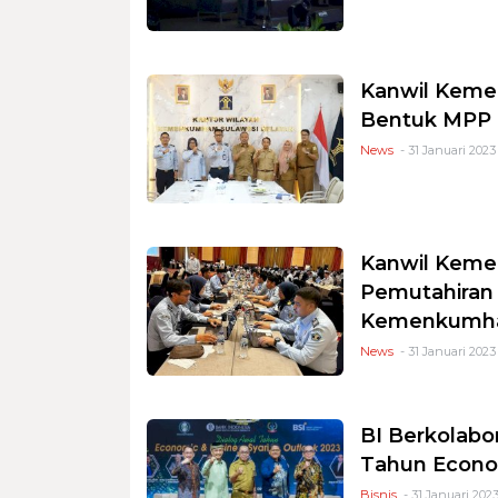
Kanwil Keme
Bentuk MPP
News
- 31 Januari 2023 
Kanwil Kemen
Pemutahiran
Kemenkum
News
- 31 Januari 2023 
BI Berkolabo
Tahun Econom
Bisnis
- 31 Januari 2023