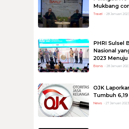
Mukbang com
Travel
- 28 Januari 2023
PHRI Sulsel 
Nasional yan
2023 Menuju
Bisnis
- 28 Januari 202
OJK Laporkan
Tumbuh 6,19
News
- 27 Januari 2023