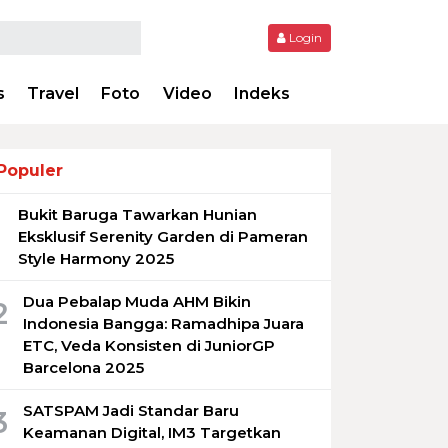
Login
s
Travel
Foto
Video
Indeks
Populer
Bukit Baruga Tawarkan Hunian
1
Eksklusif Serenity Garden di Pameran
Style Harmony 2025
Dua Pebalap Muda AHM Bikin
2
Indonesia Bangga: Ramadhipa Juara
ETC, Veda Konsisten di JuniorGP
Barcelona 2025
SATSPAM Jadi Standar Baru
3
Keamanan Digital, IM3 Targetkan