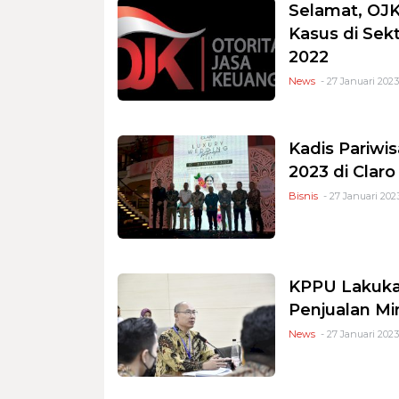
Selamat, OJK
Kasus di Sek
2022
News
- 27 Januari 2023
Kadis Pariwi
2023 di Clar
Bisnis
- 27 Januari 2023
KPPU Lakuka
Penjualan M
News
- 27 Januari 2023