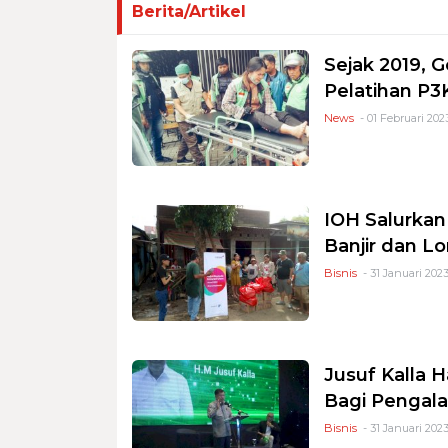
Berita/Artikel
Sejak 2019, 
Pelatihan P3
News
- 01 Februari 202
IOH Salurka
Banjir dan L
Bisnis
- 31 Januari 2023
Jusuf Kalla 
Bagi Pengal
Bisnis
- 31 Januari 2023