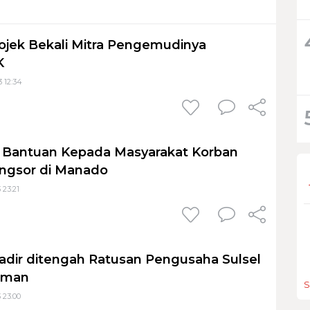
Gojek Bekali Mitra Pengemudinya
K
3 12:34
n Bantuan Kepada Masyarakat Korban
ongsor di Manado
 23:21
Hadir ditengah Ratusan Pengusaha Sulsel
aman
S
 23:00