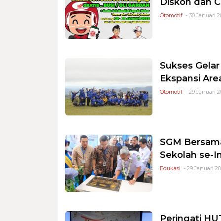
Diskon dan C
Otomotif
- 30 Januari 2
Sukses Gelar
Ekspansi Are
Otomotif
- 29 Januari 2
SGM Bersama
Sekolah se-I
Edukasi
- 29 Januari 20
Peringati HU