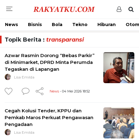
News
Bisnis
Bola
Tekno
Hiburan
Otom
Topik Berita :
transparansi
Azwar Rasmin Dorong “Bebas Parkir”
di Minimarket, DPRD Minta Perumda
Tegaskan di Lapangan
Lisa Emilda
News
- 04 Mei 2026 18:52
Cegah Kolusi Tender, KPPU dan
Pemkab Maros Perkuat Pengawasan
Pengadaan
Lisa Emilda