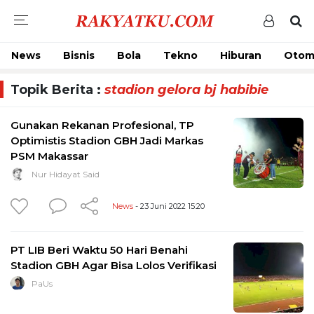
News
Bisnis
Bola
Tekno
Hiburan
Otom
Topik Berita :
stadion gelora bj habibie
Gunakan Rekanan Profesional, TP
Optimistis Stadion GBH Jadi Markas
PSM Makassar
Nur Hidayat Said
News
- 23 Juni 2022 15:20
PT LIB Beri Waktu 50 Hari Benahi
Stadion GBH Agar Bisa Lolos Verifikasi
PaUs