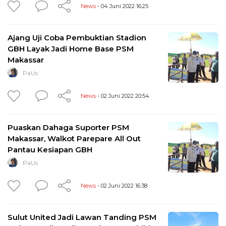
News
- 04 Juni 2022 16:25
Ajang Uji Coba Pembuktian Stadion
GBH Layak Jadi Home Base PSM
Makassar
PaUs
News
- 02 Juni 2022 20:54
Puaskan Dahaga Suporter PSM
Makassar, Walkot Parepare All Out
Pantau Kesiapan GBH
PaUs
News
- 02 Juni 2022 16:38
Sulut United Jadi Lawan Tanding PSM