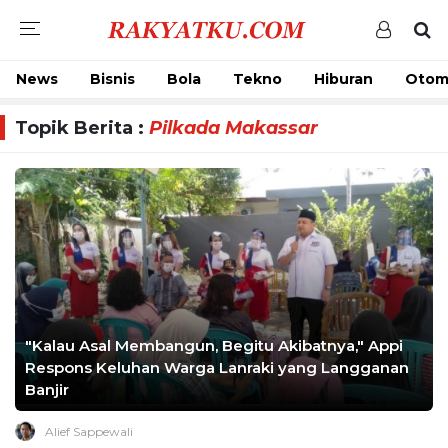
News
Bisnis
Bola
Tekno
Hiburan
Otom
Topik Berita :
Pilkada Makassar
"Kalau Asal Membangun, Begitu Akibatnya," Appi
Respons Keluhan Warga Lanraki yang Langganan
Banjir
Alief Sappewali