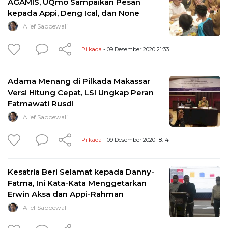
AGAMIS, UQmo Sampaikan Pesan
kepada Appi, Deng Ical, dan None
Alief Sappewali
Pilkada
- 09 Desember 2020 21:33
Adama Menang di Pilkada Makassar
Versi Hitung Cepat, LSI Ungkap Peran
Fatmawati Rusdi
Alief Sappewali
Pilkada
- 09 Desember 2020 18:14
Kesatria Beri Selamat kepada Danny-
Fatma, Ini Kata-Kata Menggetarkan
Erwin Aksa dan Appi-Rahman
Alief Sappewali