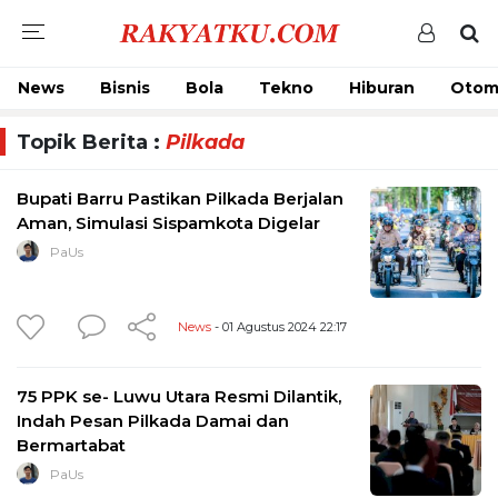
News
Bisnis
Bola
Tekno
Hiburan
Otom
Topik Berita :
Pilkada
Bupati Barru Pastikan Pilkada Berjalan
Aman, Simulasi Sispamkota Digelar
PaUs
News
- 01 Agustus 2024 22:17
75 PPK se- Luwu Utara Resmi Dilantik,
Indah Pesan Pilkada Damai dan
Bermartabat
PaUs