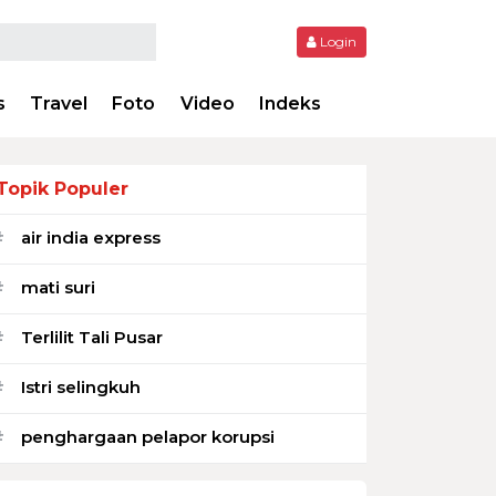
Login
s
Travel
Foto
Video
Indeks
Topik Populer
air india express
#
mati suri
#
Terlilit Tali Pusar
#
Istri selingkuh
#
penghargaan pelapor korupsi
#