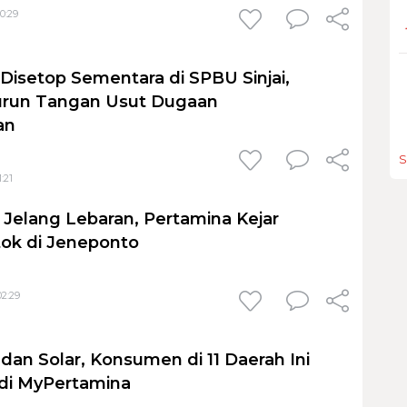
0:29
 Disetop Sementara di SPBU Sinjai,
urun Tangan Usut Dugaan
an
S
:21
Jelang Lebaran, Pertamina Kejar
ok di Jeneponto
02:29
e dan Solar, Konsumen di 11 Daerah Ini
 di MyPertamina