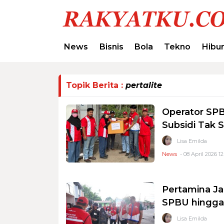
News
Bisnis
Bola
Tekno
Hibu
Topik Berita :
pertalite
Operator SP
Subsidi Tak S
Lisa Emilda
News
- 08 April 2026 12
Pertamina Ja
SPBU hingga 
Lisa Emilda