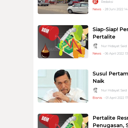
Redaksi
News
- 28 Juni 2022 14
Siap-Siap! P
Pertalite
Nur Hidayat Said
News
- 06 April 2022 13
Susul Pertam
Naik
Nur Hidayat Said
Bisnis
- 01 April 2022 17
Pertalite Re
Penugasan, S