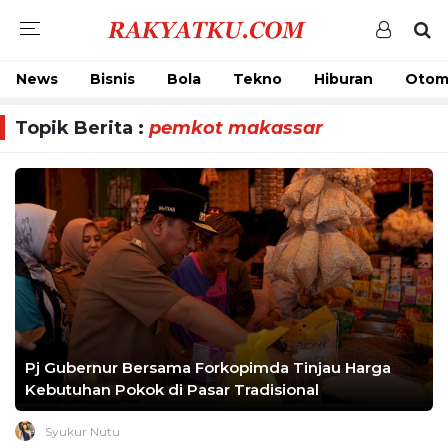
News
Bisnis
Bola
Tekno
Hiburan
Otom
Topik Berita :
pemkot makassar
Pj Gubernur Bersama Forkopimda Tinjau Harga
Kebutuhan Pokok di Pasar Tradisional
Syukur Nutu