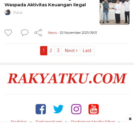
Waspada Aktivitas Keuangan Ilegal
PaUs
News
- 20 November 2025 09:01
1
2
3
Next
Last
×
Redaksi
Tentang Kami
Pedoman Media Siber
Kontak
Disclaimer
Privacy Policy