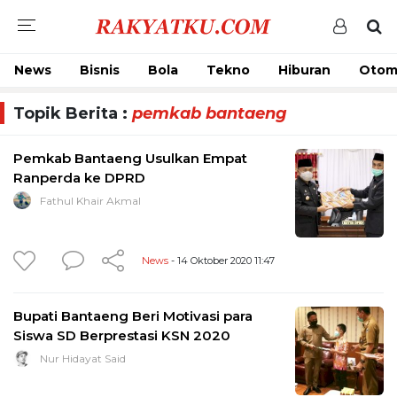
News
Bisnis
Bola
Tekno
Hiburan
Otom
Topik Berita :
pemkab bantaeng
Pemkab Bantaeng Usulkan Empat
Ranperda ke DPRD
Fathul Khair Akmal
News
- 14 Oktober 2020 11:47
Bupati Bantaeng Beri Motivasi para
Siswa SD Berprestasi KSN 2020
Nur Hidayat Said