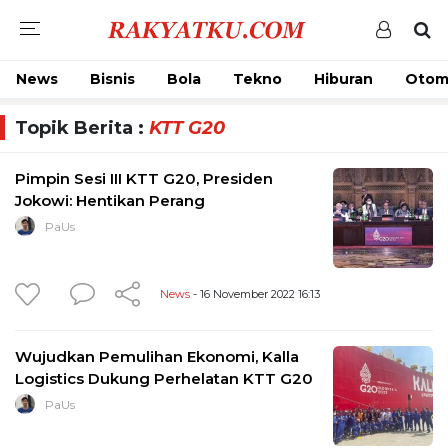
News
Bisnis
Bola
Tekno
Hiburan
Otom
Topik Berita :
KTT G20
Pimpin Sesi III KTT G20, Presiden
Jokowi: Hentikan Perang
PaUs
News
- 16 November 2022 16:13
Wujudkan Pemulihan Ekonomi, Kalla
Logistics Dukung Perhelatan KTT G20
PaUs