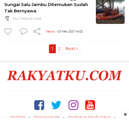
Sungai Salu Jambu Ditemukan Sudah
Tak Bernyawa
Nur Hidayat Said
News
- 03 Mei 2021 14:02
1
2
Next
×
Redaksi
Tentang Kami
Pedoman Media Siber
Kontak
Disclaimer
Privacy Policy