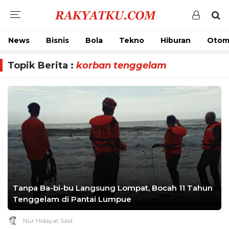
News
Bisnis
Bola
Tekno
Hiburan
Otom
Topik Berita :
korban tenggelam
Tanpa Ba-bi-bu Langsung Lompat, Bocah 11 Tahun
Tenggelam di Pantai Lumpue
Nur Hidayat Said