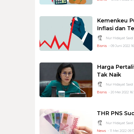
Kemenkeu Puj
Inflasi dan 
Nur Hidayat Said
Bisnis
- 09 Juni 2022 16
Harga Pertali
Tak Naik
Nur Hidayat Said
Bisnis
- 20 Mei 2022 16:
THR PNS Suda
Nur Hidayat Said
News
- 11 Mei 2022 09:1