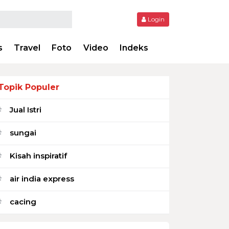
Login
s
Travel
Foto
Video
Indeks
Topik Populer
Jual Istri
#
sungai
#
Kisah inspiratif
#
air india express
#
cacing
#