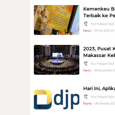
Kemenkeu Be
Terbaik ke P
Nur Hidayat Said
News
- 05 Mei 2023 22:
2023, Pusat 
Makassar Keb
Nur Hidayat Said
News
- 08 November 20
Hari Ini, Apl
Nur Hidayat Said
Bisnis
- 08 Oktober 202