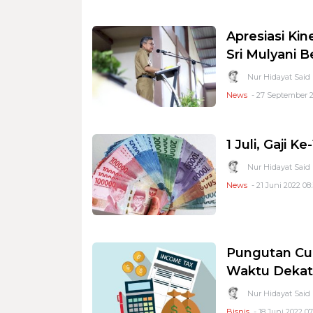
Apresiasi Ki
Sri Mulyani B
Nur Hidayat Said
News
- 27 September 2
1 Juli, Gaji K
Nur Hidayat Said
News
- 21 Juni 2022 08
Pungutan Cu
Waktu Dekat
Nur Hidayat Said
Bisnis
- 18 Juni 2022 07