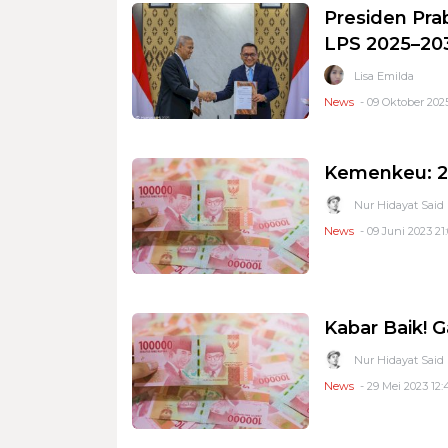
Presiden Pr
LPS 2025–203
Lisa Emilda
News
- 09 Oktober 2025
Kemenkeu: 2,
Nur Hidayat Said
News
- 09 Juni 2023 21:
Kabar Baik! G
Nur Hidayat Said
News
- 29 Mei 2023 12: