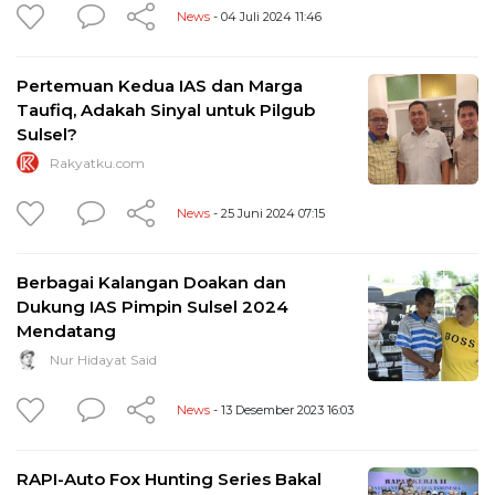
News
- 04 Juli 2024 11:46
Pertemuan Kedua IAS dan Marga
Taufiq, Adakah Sinyal untuk Pilgub
Sulsel?
Rakyatku.com
News
- 25 Juni 2024 07:15
Berbagai Kalangan Doakan dan
Dukung IAS Pimpin Sulsel 2024
Mendatang
Nur Hidayat Said
News
- 13 Desember 2023 16:03
RAPI-Auto Fox Hunting Series Bakal