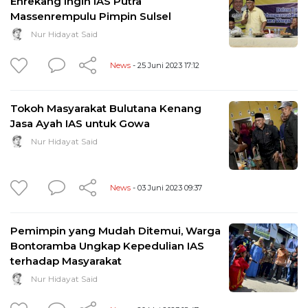
Enrekang Ingin IAS Putra
Massenrempulu Pimpin Sulsel
Nur Hidayat Said
News
- 25 Juni 2023 17:12
Tokoh Masyarakat Bulutana Kenang
Jasa Ayah IAS untuk Gowa
Nur Hidayat Said
News
- 03 Juni 2023 09:37
Pemimpin yang Mudah Ditemui, Warga
Bontoramba Ungkap Kepedulian IAS
terhadap Masyarakat
Nur Hidayat Said