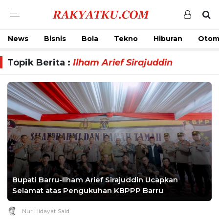
News
Bisnis
Bola
Tekno
Hiburan
Otom
Topik Berita :
Ilham Arief Sirajuddin
Bupati Barru-Ilham Arief Sirajuddin Ucapkan
Selamat atas Pengukuhan KBPPP Barru
Nur Hidayat Said