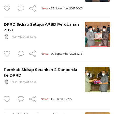
News
- 23 November 2021 20:03
DPRD Sidrap Setujui APBD Perubahan
2021
Nur Hidayat Said
News
- 30 September 2021 22:41
Pemkab Sidrap Serahkan 2 Ranperda
ke DPRD
Nur Hidayat Said
News
- 15 Juli 2021 22:32