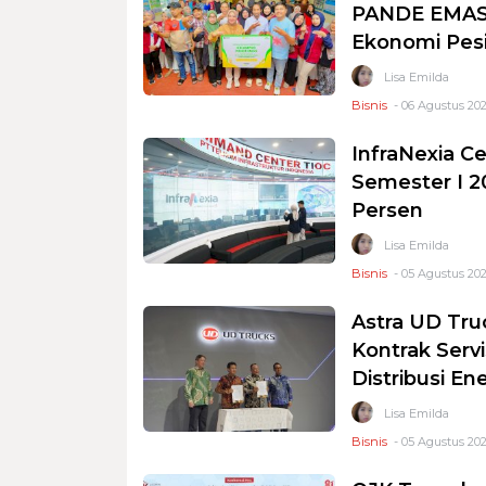
PANDE EMAS 
Ekonomi Pesi
Lisa Emilda
Bisnis
- 06 Agustus 202
InfraNexia Ce
Semester I 2
Persen
Lisa Emilda
Bisnis
- 05 Agustus 202
Astra UD Tru
Kontrak Serv
Distribusi En
Lisa Emilda
Bisnis
- 05 Agustus 202