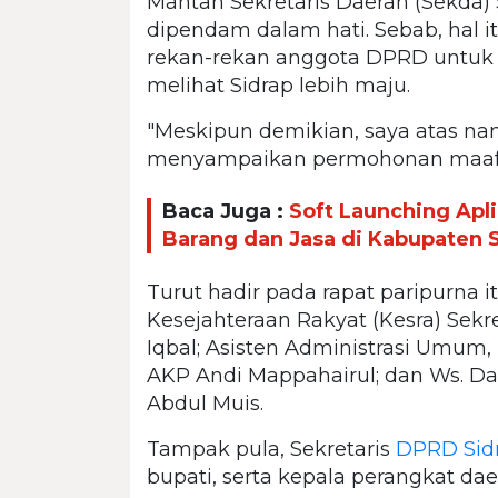
Mantan Sekretaris Daerah (Sekda) S
dipendam dalam hati. Sebab, hal 
rekan-rekan anggota DPRD untuk 
melihat Sidrap lebih maju.
"Meskipun demikian, saya atas 
menyampaikan permohonan maaf y
Baca Juga :
Soft Launching Apl
Barang dan Jasa di Kabupaten 
Turut hadir pada rapat paripurna 
Kesejahteraan Rakyat (Kesra) Sek
Iqbal; Asisten Administrasi Umum,
AKP Andi Mappahairul; dan Ws. Dan
Abdul Muis.
Tampak pula, Sekretaris
DPRD Sid
bupati, serta kepala perangkat da