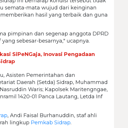
idrap ini berharap kondisi tersebut tidak
itu semata-mata wujud dari keinginan
memberikan hasil yang terbaik dan guna
nama pimpinan dan segenap anggota DPRD
ang sebesar-besarnya," ucapnya.
ikasi SiPeNGaja, Inovasi Pengadaan
Sidrap
itu, Asisten Pemerintahan dan
retariat Daerah (Setda) Sidrap, Muhammad
 Nasruddin Waris; Kapolsek Maritengngae,
ramil 1420-01 Panca Lautang, Letda Inf
rap
, Andi Faisal Burhanuddin, staf ahli
erah lingkup
Pemkab Sidrap
.