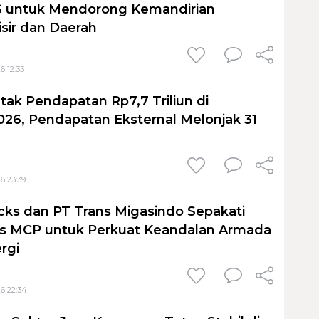
untuk Mendorong Kemandirian
sir dan Daerah
6 12:33
tak Pendapatan Rp7,7 Triliun di
026, Pendapatan Eksternal Melonjak 31
6 23:39
cks dan PT Trans Migasindo Sepakati
is MCP untuk Perkuat Keandalan Armada
ergi
6 22:34