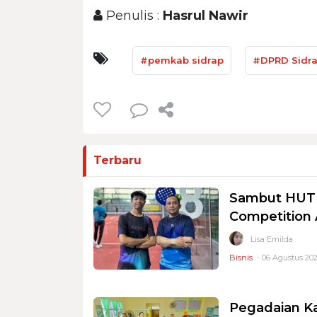
Penulis :
Hasrul Nawir
#pemkab sidrap
#DPRD Sidr
Terbaru
Sambut HUT R
Competition
Lisa Emilda
Bisnis
- 06 Agustus 202
Pegadaian K