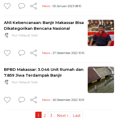
News
- 05 Januari 2023 08:10
Ahli Kebencanaan: Banjir Makassar Bisa
Dikategorikan Bencana Nasional
Nur Hidayat Said
News
- 27 Desember 2022 10:10
BPBD Makassar: 3.046 Unit Rumah dan
7.859 Jiwa Terdampak Banjir
Nur Hidayat Said
News
- 26 Desember 2022 10:01
1
2
3
Next
Last