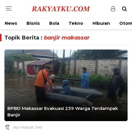
News
Bisnis
Bola
Tekno
Hiburan
Otom
Topik Berita :
banjir makassar
BPBD Makassar Evakuasi 239 Warga Terdampak
Banjir
Nur Hidayat Said