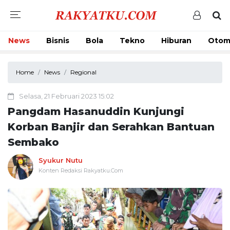
News
Bisnis
Bola
Tekno
Hiburan
Otom
Home
News
Regional
Selasa, 21 Februari 2023 15:02
Pangdam Hasanuddin Kunjungi
Korban Banjir dan Serahkan Bantuan
Sembako
Syukur Nutu
Konten Redaksi Rakyatku.Com