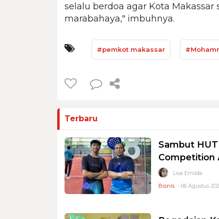
selalu berdoa agar Kota Makassar 
marabahaya," imbuhnya.
#pemkot makassar
#Mohamm
Terbaru
Sambut HUT R
Competition
Lisa Emilda
Bisnis
- 06 Agustus 202