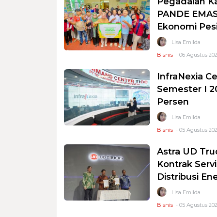
Pegadaian K
PANDE EMAS 
Ekonomi Pesi
Lisa Emilda
Bisnis
- 06 Agustus 202
InfraNexia Ce
Semester I 2
Persen
Lisa Emilda
Bisnis
- 05 Agustus 202
Astra UD Tru
Kontrak Serv
Distribusi En
Lisa Emilda
Bisnis
- 05 Agustus 202