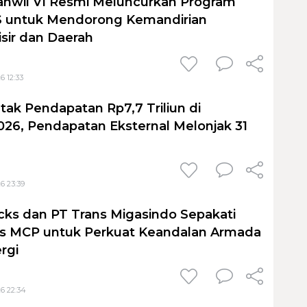
anwil VI Resmi Meluncurkan Program
untuk Mendorong Kemandirian
sir dan Daerah
6 12:33
tak Pendapatan Rp7,7 Triliun di
026, Pendapatan Eksternal Melonjak 31
6 23:39
cks dan PT Trans Migasindo Sepakati
is MCP untuk Perkuat Keandalan Armada
ergi
6 22:34