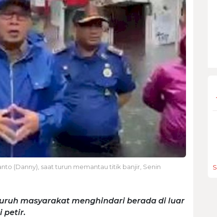
(Danny), saat turun memantau titik banjir, Senin
S
ruh masyarakat menghindari berada di luar
 petir.