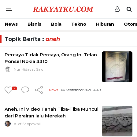
News
Bisnis
Bola
Tekno
Hiburan
Otom
Topik Berita :
aneh
Percaya Tidak Percaya, Orang Ini Telan
Ponsel Nokia 3310
Nur Hidayat Said
1
News
- 06 September 2021 14:49
Aneh, Ini Video Tanah Tiba-Tiba Muncul
dari Perairan lalu Merekah
Alief Sappewali