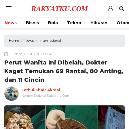
News
Bisnis
Bola
Tekno
Hiburan
Otom
Home
News
Internasional
Jumat, 02 Juli 2021 15:41
Perut Wanita Ini Dibelah, Dokter
Kaget Temukan 69 Rantai, 80 Anting,
dan 11 Cincin
Fathul Khair Akmal
Konten Redaksi Rakyatku.Com