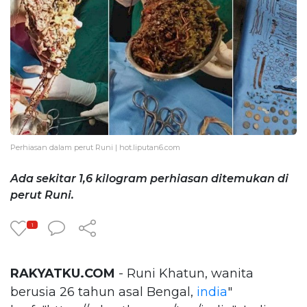
Perhiasan dalam perut Runi | hot.liputan6.com
Ada sekitar 1,6 kilogram perhiasan ditemukan di
perut Runi.
1
RAKYATKU.COM
- Runi Khatun, wanita
berusia 26 tahun asal Bengal,
india
"