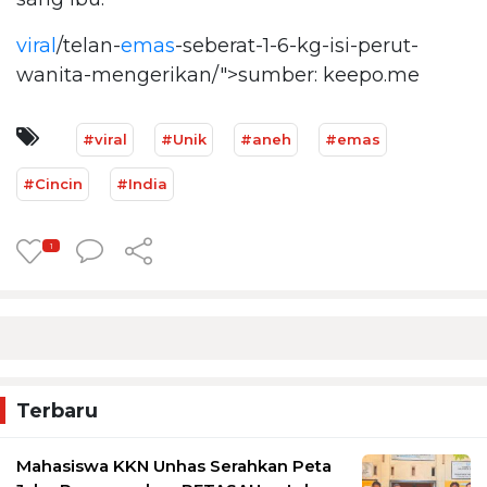
viral
/telan-
emas
-seberat-1-6-kg-isi-perut-
wanita-mengerikan/">sumber: keepo.me
#viral
#Unik
#aneh
#emas
#Cincin
#India
1
Terbaru
Mahasiswa KKN Unhas Serahkan Peta