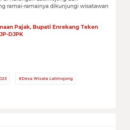
ng ramai-ramainya dikunjungi wisatawan
maan Pajak, Bupati Enrekang Teken
DJP-DJPK
023
#Desa Wisata Latimojong