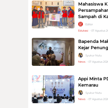
Mahasiswa K
Persampahan
Sampah di K
Editor
Edukasi
- 07 Agustus 2
Bapenda Mak
Kejar Penung
Syukur Nutu
News
- 07 Agustus 2026
Appi Minta 
Kemarau
Syukur Nutu
News
- 07 Agustus 2026