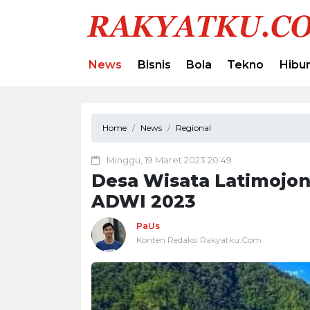
News
Bisnis
Bola
Tekno
Hibu
Home
News
Regional
Minggu, 19 Maret 2023 20:49
Desa Wisata Latimojon
ADWI 2023
PaUs
Konten Redaksi Rakyatku.Com