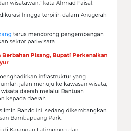
dan wisatawan," kata Ahmad Faisal.
dikurasi hingga terpilih dalam Anugerah
kang
terus mendorong pengembangan
an sektor pariwisata.
n Berbahan Pisang, Bupati Perkenalkan
yur
menghadirkan infrastruktur yang
mlah jalan menuju ke kawasan wisata;
isata daerah melalui Bantuan
n kepada daerah.
slimin Bando ini, sedang dikembangkan
asan Bambapuang Park.
ti di Karangan Latimojong dan