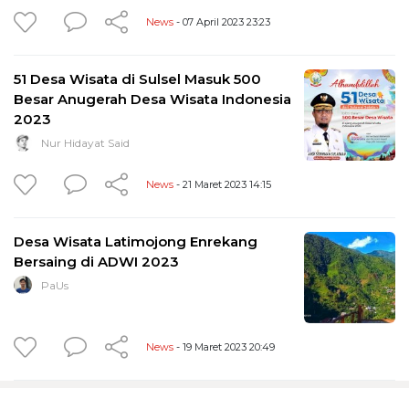
News
- 07 April 2023 23:23
51 Desa Wisata di Sulsel Masuk 500
Besar Anugerah Desa Wisata Indonesia
2023
Nur Hidayat Said
News
- 21 Maret 2023 14:15
Desa Wisata Latimojong Enrekang
Bersaing di ADWI 2023
PaUs
News
- 19 Maret 2023 20:49