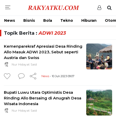
News
Bisnis
Bola
Tekno
Hiburan
Otom
Topik Berita :
ADWI 2023
Kemenparekraf Apresiasi Desa Rinding
Allo Masuk ADWI 2023, Sebut seperti
Austria dan Swiss
Nur Hidayat Said
News
- 10 Juli 2023 09:07
Bupati Luwu Utara Optimistis Desa
Rinding Allo Bersaing di Anugrah Desa
Wisata Indonesia
Nur Hidayat Said