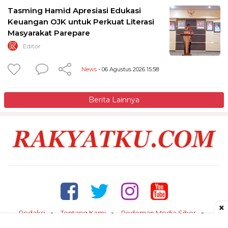
Tasming Hamid Apresiasi Edukasi
Keuangan OJK untuk Perkuat Literasi
Masyarakat Parepare
Editor
News
- 06 Agustus 2026 15:58
Berita Lainnya
×
Redaksi
Tentang Kami
Pedoman Media Siber
Kontak
Disclaimer
Privacy Policy