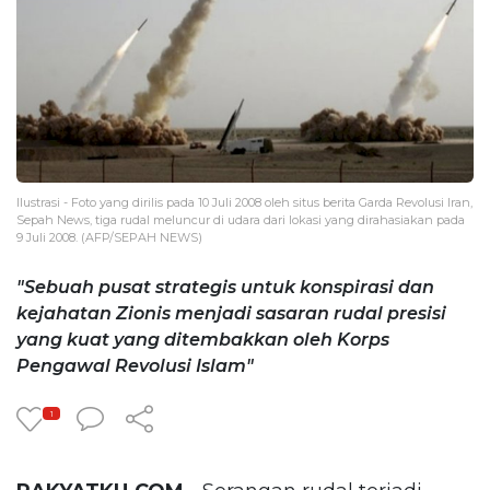
Ilustrasi - Foto yang dirilis pada 10 Juli 2008 oleh situs berita Garda Revolusi Iran,
Sepah News, tiga rudal meluncur di udara dari lokasi yang dirahasiakan pada
9 Juli 2008. (AFP/SEPAH NEWS)
"Sebuah pusat strategis untuk konspirasi dan
kejahatan Zionis menjadi sasaran rudal presisi
yang kuat yang ditembakkan oleh Korps
Pengawal Revolusi Islam"
1