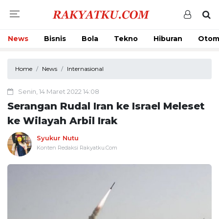
News
Bisnis
Bola
Tekno
Hiburan
Otom
Home
News
Internasional
Senin, 14 Maret 2022 14:08
Serangan Rudal Iran ke Israel Meleset
ke Wilayah Arbil Irak
Syukur Nutu
Konten Redaksi Rakyatku.Com