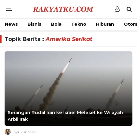
News
Bisnis
Bola
Tekno
Hiburan
Otom
Topik Berita :
Amerika Serikat
Serangan Rudal Iran ke Israel Meleset ke Wilayah
Arbil Irak
Syukur Nutu