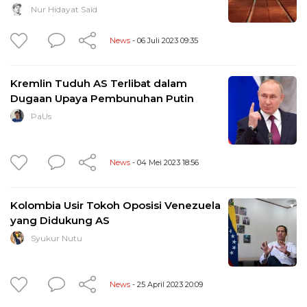
Nur Hidayat Said
News
- 06 Juli 2023 09:35
Kremlin Tuduh AS Terlibat dalam
Dugaan Upaya Pembunuhan Putin
PaUs
News
- 04 Mei 2023 18:56
Kolombia Usir Tokoh Oposisi Venezuela
yang Didukung AS
Syukur Nutu
News
- 25 April 2023 20:09