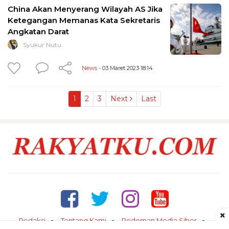
China Akan Menyerang Wilayah AS Jika
Ketegangan Memanas Kata Sekretaris
Angkatan Darat
Syukur Nutu
News
- 03 Maret 2023 18:14
1
2
3
Next
Last
×
Redaksi
Tentang Kami
Pedoman Media Siber