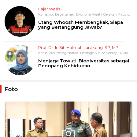
Fajar Wasis
Komando Departemen Ekonomi Kreatif Gerakan Aktivis
Mahasiswa (GAM)
Utang Whoosh Membengkak, Siapa
yang Bertanggung Jawab?
Prof. Dr. Ir. Siti Halimah Larekeng, SP, MP
Ketua Puslitbang Natural Heritage & Biodiversity, LPPM
Universitas Hasanuddin
Menjaga Towuti: Biodiversitas sebagai
Penopang Kehidupan
Foto