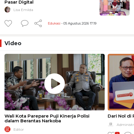
Pasar Digital
Lisa Emilda
Edukasi
- 05 Agustus 2026 17:19
Video
Wali Kota Parepare Puji Kinerja Polisi
Dari Nol di
dalam Berantas Narkoba
Administr
Editor
1