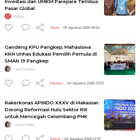
Investasi dan UMKM Parepare Tembus
Pasar Global
Editor
News
- 05 Agustus 2026 09:40
Gandeng KPU Pangkep, Mahasiswa
KKN Unhas Edukasi Pemilih Pemula di
SMAN 19 Pangkep
Lisa Emilda
Edukasi
- 04 Agustus 2026 23:03
Rakerkonas APINDO XXXV di Makassar:
Dorong Reformasi Hulu Sektor Riil
untuk Mencegah Gelombang PHK
Lisa Emilda
Bisnis
- 04 Agustus 2026 22:57