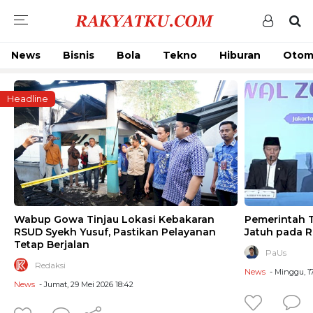
News
Bisnis
Bola
Tekno
Hiburan
Otom
Headline
Wabup Gowa Tinjau Lokasi Kebakaran
Pemerintah T
RSUD Syekh Yusuf, Pastikan Pelayanan
Jatuh pada R
Tetap Berjalan
PaUs
Redaksi
News
- Minggu, 17
News
- Jumat, 29 Mei 2026 18:42