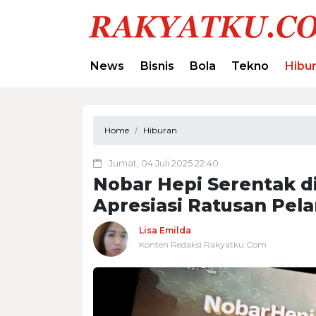
News
Bisnis
Bola
Tekno
Hibu
Home
Hiburan
Jumat, 04 Juli 2025 22:40
Nobar Hepi Serentak d
Apresiasi Ratusan Pel
Lisa Emilda
Konten Redaksi Rakyatku.Com