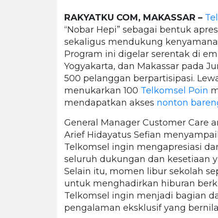
RAKYATKU COM, MAKASSAR –
Te
“Nobar Hepi” sebagai bentuk apres
sekaligus mendukung kenyamanan
Program ini digelar serentak di em
Yogyakarta, dan Makassar pada Juma
500 pelanggan berpartisipasi. Lew
menukarkan 100
Telkomsel Poin
me
mendapatkan akses
nonton baren
General Manager Customer Care a
Arief Hidayatus Sefian menyampaik
Telkomsel ingin mengapresiasi da
seluruh dukungan dan kesetiaan ya
Selain itu, momen libur sekolah s
untuk menghadirkan hiburan berkua
Telkomsel ingin menjadi bagian d
pengalaman eksklusif yang bernila