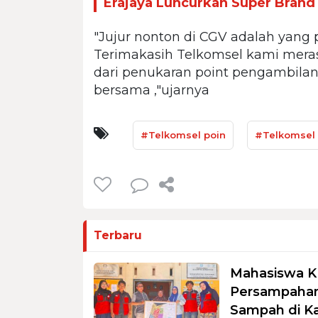
Erajaya Luncurkan Super Brand
"Jujur nonton di CGV adalah yang
Terimakasih Telkomsel kami meras
dari penukaran point pengambila
bersama ,"ujarnya
#Telkomsel poin
#Telkomsel 
Terbaru
Mahasiswa K
Persampahan
Sampah di K