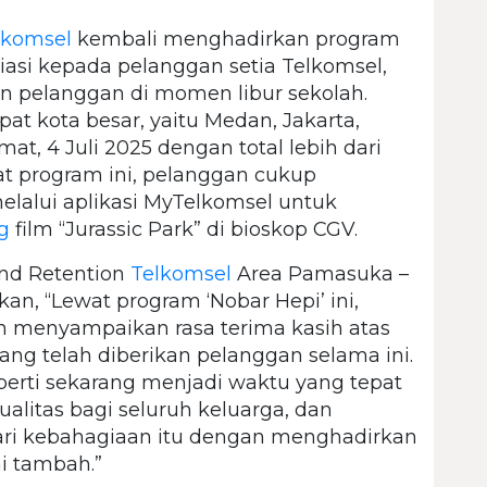
lkomsel
kembali menghadirkan program
iasi kepada pelanggan setia Telkomsel,
 pelanggan di momen libur sekolah.
pat kota besar, yaitu Medan, Jakarta,
t, 4 Juli 2025 dengan total lebih dari
at program ini, pelanggan cukup
lalui aplikasi MyTelkomsel untuk
g
film “Jurassic Park” di bioskop CGV.
nd Retention
Telkomsel
Area Pamasuka –
an, “Lewat program ‘Nobar Hepi’ ini,
n menyampaikan rasa terima kasih atas
ng telah diberikan pelanggan selama ini.
eperti sekarang menjadi waktu yang tepat
litas bagi seluruh keluarga, dan
ari kebahagiaan itu dengan menghadirkan
i tambah.”