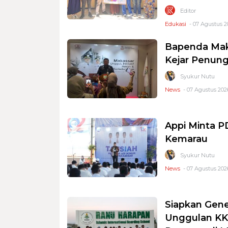
Editor
Edukasi
- 07 Agustus 2
Bapenda Mak
Kejar Penung
Syukur Nutu
News
- 07 Agustus 2026
Appi Minta 
Kemarau
Syukur Nutu
News
- 07 Agustus 2026
Siapkan Gene
Unggulan KKS