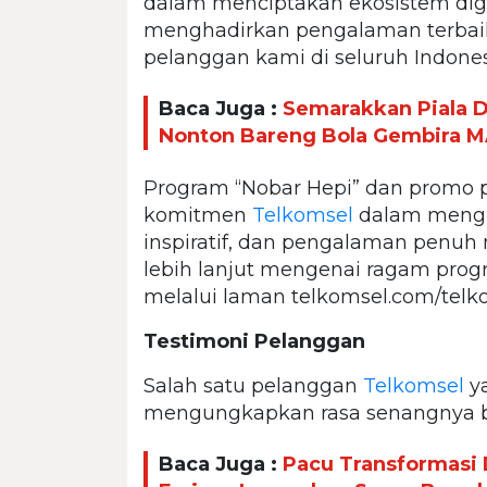
dalam menciptakan ekosistem digit
menghadirkan pengalaman terbaik
pelanggan kami di seluruh Indonesi
Baca Juga :
Semarakkan Piala D
Nonton Bareng Bola Gembira M
Program “Nobar Hepi” dan promo p
komitmen
Telkomsel
dalam mengha
inspiratif, dan pengalaman penuh 
lebih lanjut mengenai ragam progr
melalui laman telkomsel.com/telk
Testimoni Pelanggan
Salah satu pelanggan
Telkomsel
ya
mengungkapkan rasa senangnya bis
Baca Juga :
Pacu Transformasi 