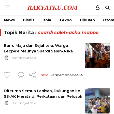
News
Bisnis
Bola
Tekno
Hiburan
Otom
Topik Berita :
suardi saleh-aska mappe
Barru Maju dan Sejahtera, Warga
Leppe’e Maunya Suardi Saleh-Aska
Nur Hidayat Said
News
- 03 November 2020 22:00
Diterima Semua Lapisan, Dukungan ke
SS-AK Merata di Perkotaan dan Pelosok
Nur Hidayat Said