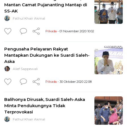
Mantan Camat Pujananting Mantap di
SS-AK
Fathul Khair Akmal
Pilkada
- 01 November 2020 10:02
Pengusaha Pelayaran Rakyat
Mantapkan Dukungan ke Suardi Saleh-
Aska
Alief Sappewali
Pilkada
- 30 Oktober 2020 22:08
Balihonya Dirusak, Suardi Saleh-Aska
Minta Pendukungnya Tidak
Terprovokasi
Fathul Khair Akmal