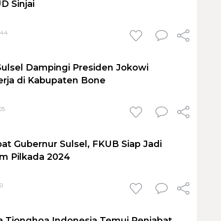
D Sinjai
:44
Sulsel Dampingi Presiden Jokowi
rja di Kabupaten Bone
05
at Gubernur Sulsel, FKUB Siap Jadi
em Pilkada 2024
51
a Tionghoa Indonesia Temui Penjabat