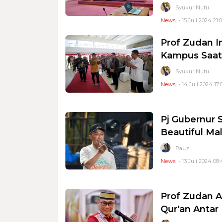
Syukur Nutu
News
- 15 Juli 2024 21:
Prof Zudan I
Kampus Saat
Syukur Nutu
News
- 14 Juli 2024 17:
Pj Gubernur 
Beautiful Ma
PaUs
News
- 13 Juli 2024 08
Prof Zudan A
Qur'an Antar