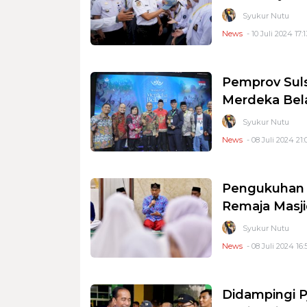
Syukur Nutu
News
- 10 Juli 2024 17:1
Pemprov Sul
Merdeka Bela
Syukur Nutu
News
- 08 Juli 2024 21:
Pengukuhan 
Remaja Masji
Syukur Nutu
News
- 08 Juli 2024 16:
Didampingi P