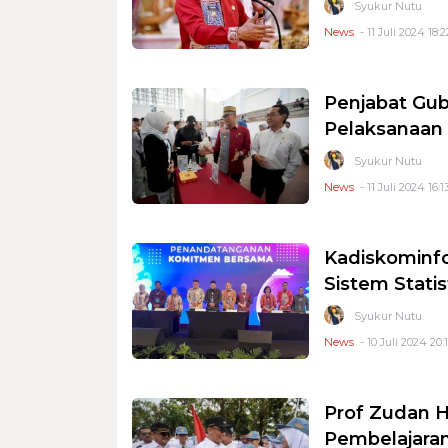
Syukur Nutu
News
- 11 Juli 2024 18:2
Penjabat Gub
Pelaksanaan
Syukur Nutu
News
- 11 Juli 2024 16:1
Kadiskominfo
Sistem Statist
Syukur Nutu
News
- 10 Juli 2024 20:
Prof Zudan H
Pembelajara