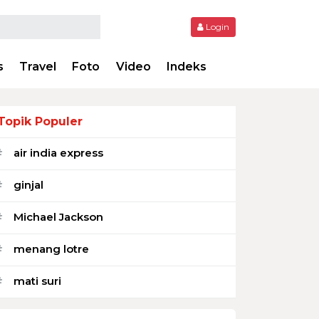
Login
s
Travel
Foto
Video
Indeks
Topik Populer
air india express
#
ginjal
#
Michael Jackson
#
menang lotre
#
mati suri
#