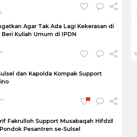
08
ngatkan Agar Tak Ada Lagi Kekerasan di
 Beri Kuliah Umum di IPDN
00
S
Sulsel dan Kapolda Kompak Support
lino
:44
1
rif Fakrulloh Support Musabaqah Hifdzil
 Pondok Pesantren se-Sulsel