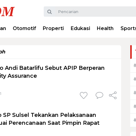
ran
Otomotif
Properti
Edukasi
Health
Sport
loh
jo Andi Batarlifu Sebut APIP Berperan
ity Assurance
3
 SP Sulsel Tekankan Pelaksanaan
ai Perencanaan Saat Pimpin Rapat