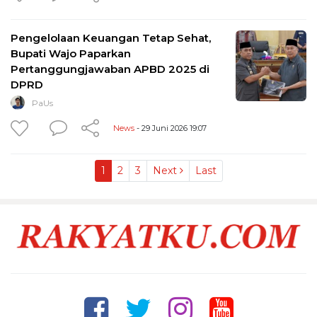
Pengelolaan Keuangan Tetap Sehat,
Bupati Wajo Paparkan
Pertanggungjawaban APBD 2025 di
DPRD
PaUs
News
- 29 Juni 2026 19:07
1
2
3
Next
Last