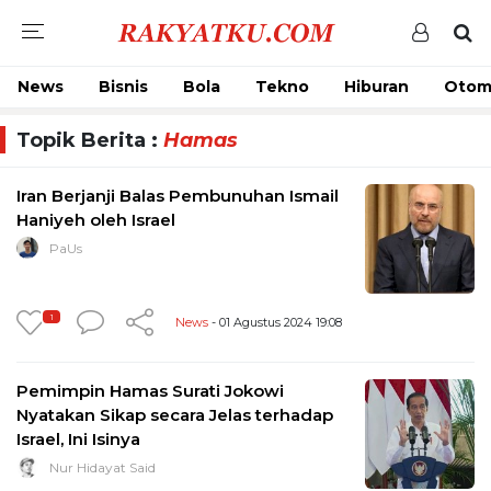
News
Bisnis
Bola
Tekno
Hiburan
Otom
Topik Berita :
Hamas
Iran Berjanji Balas Pembunuhan Ismail
Haniyeh oleh Israel
PaUs
1
News
- 01 Agustus 2024 19:08
Pemimpin Hamas Surati Jokowi
Nyatakan Sikap secara Jelas terhadap
Israel, Ini Isinya
Nur Hidayat Said