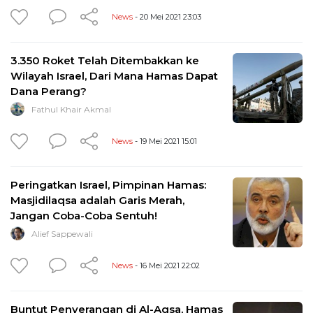
News
- 20 Mei 2021 23:03
3.350 Roket Telah Ditembakkan ke
Wilayah Israel, Dari Mana Hamas Dapat
Dana Perang?
Fathul Khair Akmal
News
- 19 Mei 2021 15:01
Peringatkan Israel, Pimpinan Hamas:
Masjidilaqsa adalah Garis Merah,
Jangan Coba-Coba Sentuh!
Alief Sappewali
News
- 16 Mei 2021 22:02
Buntut Penyerangan di Al-Aqsa, Hamas