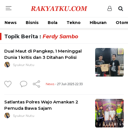
News
Bisnis
Bola
Tekno
Hiburan
Otom
Topik Berita :
Ferdy Sambo
Dual Maut di Pangkep, 1 Meninggal
Dunia 1 kritis dan 3 Ditahan Polisi
Syukur Nutu
News
- 27 Juli 2025 22:33
Satlantas Polres Wajo Amankan 2
Pemuda Bawa Sajam
Syukur Nutu