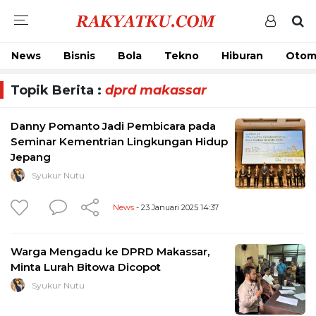
News
Bisnis
Bola
Tekno
Hiburan
Otom
Topik Berita :
dprd makassar
Danny Pomanto Jadi Pembicara pada
Seminar Kementrian Lingkungan Hidup
Jepang
Syukur Nutu
News
- 23 Januari 2025 14:37
Warga Mengadu ke DPRD Makassar,
Minta Lurah Bitowa Dicopot
Syukur Nutu