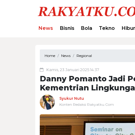
News
Bisnis
Bola
Tekno
Hibu
Home
News
Regional
Kamis, 23 Januari 2025 14:37
Danny Pomanto Jadi P
Kementrian Lingkunga
Syukur Nutu
Konten Redaksi Rakyatku.Com