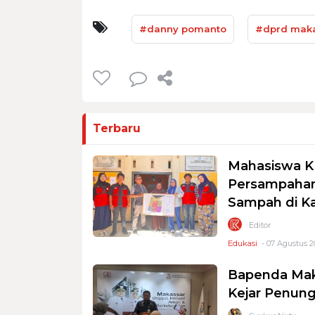
#danny pomanto
#dprd mak
Terbaru
Mahasiswa K
Persampahan
Sampah di K
Editor
Edukasi
- 07 Agustus 2
Bapenda Mak
Kejar Penung