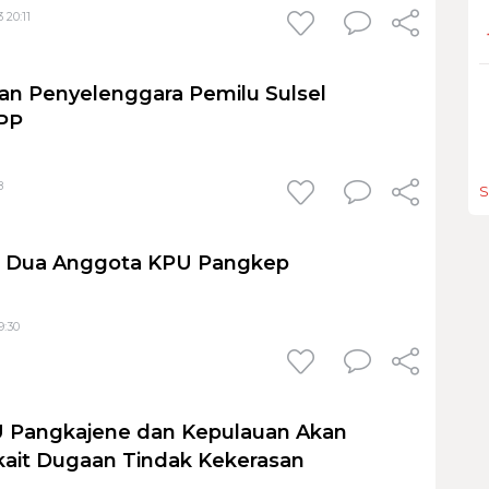
 20:11
apan Penyelenggara Pemilu Sulsel
KPP
8
S
 Dua Anggota KPU Pangkep
9:30
 Pangkajene dan Kepulauan Akan
kait Dugaan Tindak Kekerasan