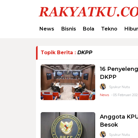
News
Bisnis
Bola
Tekno
Hibu
Topik Berita :
DKPP
16 Penyeleng
DKPP
Syukur Nutu
News
- 05 Februari 202
Anggota KPU
Besok
Syukur Nutu