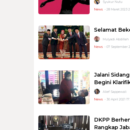
Syukur Nutu
News
- 28 Maret 2023 2
Selamat Bek
Mulyadi Abdillah
News
- 07 September 2
Jalani Sidang
Begini Klari
Alief Sappewali
News
- 30 April 2021 17:
DKPP Berhen
Rangkap Jaba