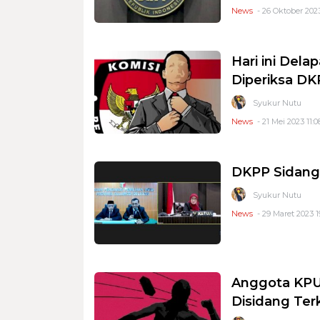
News
- 26 Oktober 2023
Hari ini Del
Diperiksa D
Syukur Nutu
News
- 21 Mei 2023 11:0
DKPP Sidang
Syukur Nutu
News
- 29 Maret 2023 1
Anggota KPU
Disidang Ter