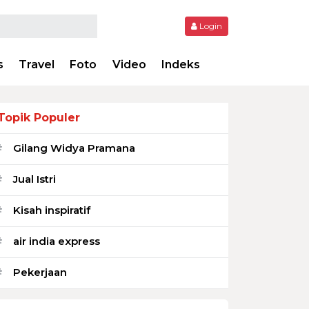
Login
s
Travel
Foto
Video
Indeks
Topik Populer
Gilang Widya Pramana
#
Jual Istri
#
Kisah inspiratif
#
air india express
#
Pekerjaan
#