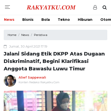
News
Bisnis
Bola
Tekno
Hiburan
Otom
Home
News
Peristiwa
Jumat, 30 April 2021 17:19
Jalani Sidang Etik DKPP Atas Dugaan
Diskriminatif, Begini Klarifikasi
Anggota Bawaslu Luwu Timur
Alief Sappewali
Konten Redaksi Rakyatku.Com