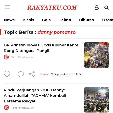
News
Bisnis
Bola
Tekno
Hiburan
Otom
Topik Berita :
danny pomanto
DP Prihatin Inovasi Lods Kuliner Kanre
Rong Ditengarai Pungli
Trio Rimbawan
News
- 17 September 2020 17:06
Rindu Perjuangan 2018, Danny:
Alhamdulilah, "ADAMA" kembali
Bersama Rakyat
Trio Rimbawan