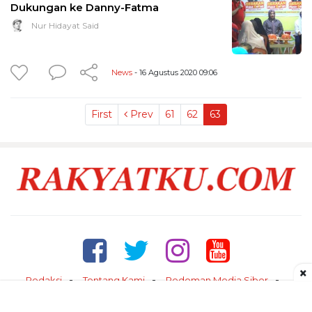
Dukungan ke Danny-Fatma
Nur Hidayat Said
News
- 16 Agustus 2020 09:06
First
Prev
61
62
63
×
Redaksi
Tentang Kami
Pedoman Media Siber
Kontak
Disclaimer
Privacy Policy