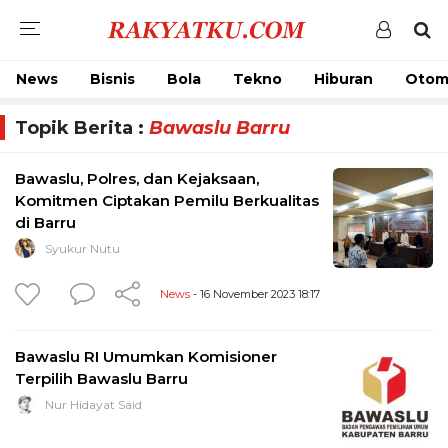
News
Bisnis
Bola
Tekno
Hiburan
Otom
Topik Berita :
Bawaslu Barru
Bawaslu, Polres, dan Kejaksaan,
Komitmen Ciptakan Pemilu Berkualitas
di Barru
Syukur Nutu
News
- 16 November 2023 18:17
Bawaslu RI Umumkan Komisioner
Terpilih Bawaslu Barru
Nur Hidayat Said