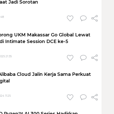
aat Jadi Sorotan
:48
orong UKM Makassar Go Global Lewat
 di Intimate Session DCE ke-5
025 21:35
libaba Cloud Jalin Kerja Sama Perkuat
gital
24 11:25
 Ryzen™ AI 300 Series Hadirkan