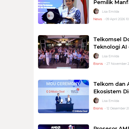
Pemilik Manf
Lisa Emilda
News
- 09 April 2026 10
Telkomsel D
Teknologi AI
Lisa Emilda
Bisnis
- 27 November 2
Telkom dan A
Ekosistem Di
Lisa Emilda
Bisnis
- 12 Desember 20
Prosesor AMD