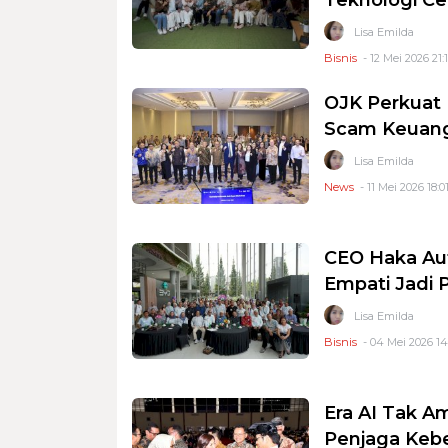
Lisa Emilda
Bisnis
- 12 Mei 2026 21:
OJK Perkuat 
Scam Keuang
Lisa Emilda
News
- 11 Mei 2026 18:0
CEO Haka Auto
Empati Jadi
Lisa Emilda
Bisnis
- 04 Mei 2026 14
Era AI Tak A
Penjaga Keb