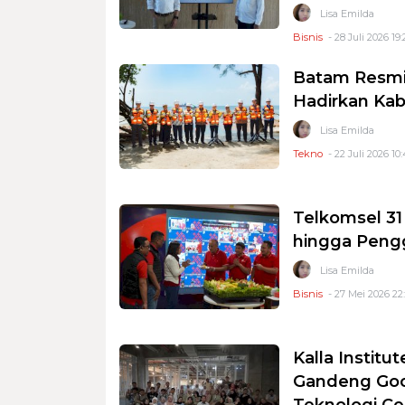
Lisa Emilda
Bisnis
- 28 Juli 2026 19:
Batam Resmi 
Hadirkan Kab
Lisa Emilda
Tekno
- 22 Juli 2026 10
Telkomsel 31
hingga Pengg
Lisa Emilda
Bisnis
- 27 Mei 2026 22
Kalla Instit
Gandeng Goog
Teknologi Ce