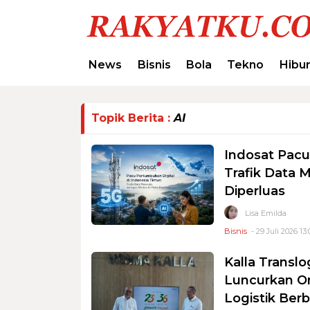
News
Bisnis
Bola
Tekno
Hibu
Topik Berita :
AI
Indosat Pacu
Trafik Data 
Diperluas
Lisa Emilda
Bisnis
- 29 Juli 2026 13:
Kalla Translo
Luncurkan On
Logistik Berb