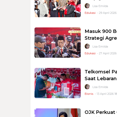
Lisa Emilda
Edukasi
- 29 April 2026
Masuk 900 Be
Strategi Agre
Lisa Emilda
Edukasi
- 27 April 2026
Telkomsel Pa
Saat Lebaran
Lisa Emilda
Bisnis
- 13 April 2026 18
OJK Perkuat 