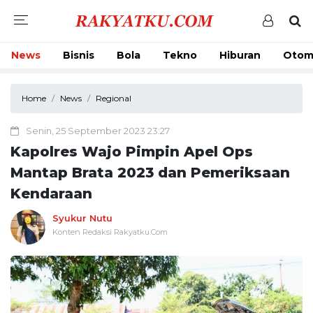
News
Bisnis
Bola
Tekno
Hiburan
Otom
Home
News
Regional
Senin, 25 September 2023 23:27
Kapolres Wajo Pimpin Apel Ops
Mantap Brata 2023 dan Pemeriksaan
Kendaraan
Syukur Nutu
Konten Redaksi Rakyatku.Com