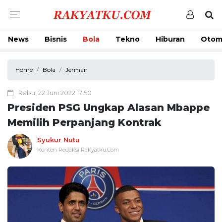
News
Bisnis
Bola
Tekno
Hiburan
Otom
Home
Bola
Jerman
Rabu, 22 Juni 2022 17:50
Presiden PSG Ungkap Alasan Mbappe
Memilih Perpanjang Kontrak
Syukur Nutu
Konten Redaksi Rakyatku.Com