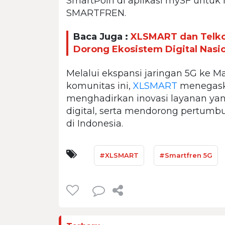
SmartPoin di aplikasi mySF untuk
SMARTFREN.
Baca Juga :
XLSMART dan Telkom
Dorong Ekosistem Digital Nasi
Melalui ekspansi jaringan 5G ke Ma
komunitas ini,
XLSMART
menegask
menghadirkan inovasi layanan ya
digital, serta mendorong pertumb
di Indonesia.
#XLSMART
#Smartfren 5G