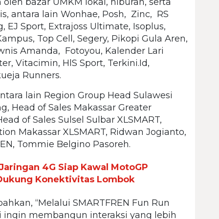
n oleh bazar UMKM lokal, hiburan, serta
gis, antara lain Wonhae, Posh, Zinc, RS
 EJ Sport, Extrajoss Ultimate, Isoplus,
Kampus, Top Cell, Segery, Pikopi Gula Aren,
rownis Amanda, Fotoyou, Kalender Lari
 Vitacimin, HlS Sport, Terkini.Id,
kueja Runners.
ntara lain Region Group Head Sulawesi
g, Head of Sales Makassar Greater
d of Sales Sulsel Sulbar XLSMART,
ion Makassar XLSMART, Ridwan Jogianto,
EN, Tommie Belgino Pasoreh.
Jaringan 4G Siap Kawal MotoGP
 Dukung Konektivitas Lombok
ahkan, “Melalui SMARTFREN Fun Run
i ingin membangun interaksi yang lebih