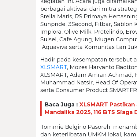
kegiatan ini. Acara juga diramaika
berbagai aktivasi dari mitra strate
Stella Maris, RS Primaya Hertasning,
Sunpride, 3Second, Fitbar, Sablon 
Implora, Olive Milk, Protelindo, B
Sulsel, Cafe Agung, Mugen Computer,
Aquaviva serta Komunitas Lari Ju
Hadir pada kesempatan tersebut a
XLSMART
, Mozes Haryanto Baotton
XLSMART, Adam Amran Achmad, Hea
Muhammad Natsir, Head Of Operat
serta Consumer Product SMARTFR
Baca Juga :
XLSMART Pastikan 
Mandalika 2025, 116 BTS Siaga
Tommie Belgino Pasoreh, menamb
dan keterlibatan UMKM lokal, kam