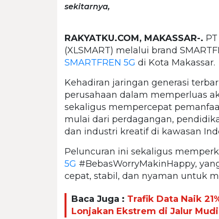
sekitarnya,
RAKYATKU.COM, MAKASSAR-.
P
(XLSMART) melalui brand SMARTF
SMARTFREN 5G
di Kota Makassar.
Kehadiran jaringan generasi terbar
perusahaan dalam memperluas aks
sekaligus mempercepat pemanfaatan
mulai dari perdagangan, pendidik
dan industri kreatif di kawasan In
Peluncuran ini sekaligus mempe
5G
#BebasWorryMakinHappy, yang
cepat, stabil, dan nyaman untuk m
Baca Juga :
Trafik Data Naik 2
Lonjakan Ekstrem di Jalur Mud