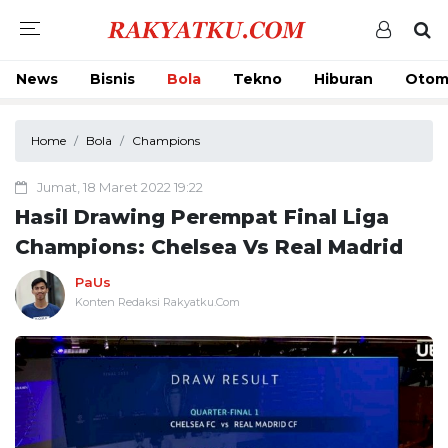
News
Bisnis
Bola
Tekno
Hiburan
Otom
Home
Bola
Champions
Jumat, 18 Maret 2022 19:22
Hasil Drawing Perempat Final Liga
Champions: Chelsea Vs Real Madrid
PaUs
Konten Redaksi Rakyatku.Com