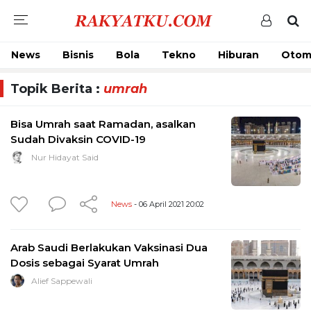
News
Bisnis
Bola
Tekno
Hiburan
Otom
Topik Berita :
umrah
Bisa Umrah saat Ramadan, asalkan
Sudah Divaksin COVID-19
Nur Hidayat Said
News
- 06 April 2021 20:02
Arab Saudi Berlakukan Vaksinasi Dua
Dosis sebagai Syarat Umrah
Alief Sappewali