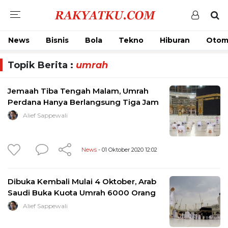
News
Bisnis
Bola
Tekno
Hiburan
Otom
Topik Berita :
umrah
Jemaah Tiba Tengah Malam, Umrah
Perdana Hanya Berlangsung Tiga Jam
Alief Sappewali
News
- 01 Oktober 2020 12:02
Dibuka Kembali Mulai 4 Oktober, Arab
Saudi Buka Kuota Umrah 6000 Orang
Alief Sappewali