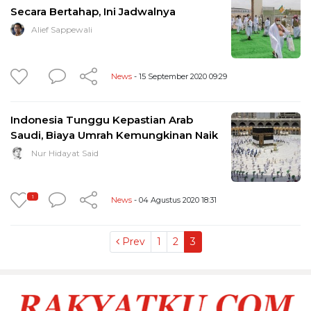
Secara Bertahap, Ini Jadwalnya
Alief Sappewali
News
- 15 September 2020 09:29
Indonesia Tunggu Kepastian Arab
Saudi, Biaya Umrah Kemungkinan Naik
Nur Hidayat Said
1
News
- 04 Agustus 2020 18:31
Prev
1
2
3