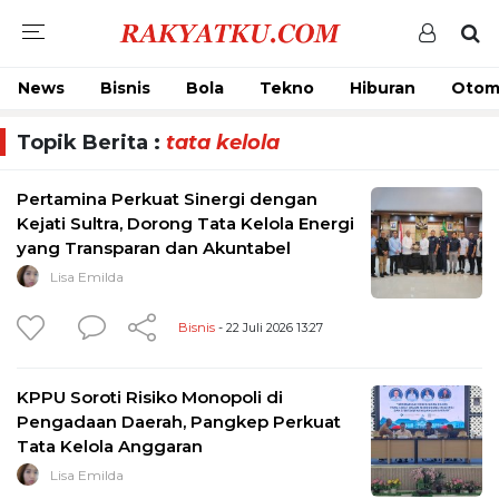
News
Bisnis
Bola
Tekno
Hiburan
Otom
Topik Berita :
tata kelola
Pertamina Perkuat Sinergi dengan
Kejati Sultra, Dorong Tata Kelola Energi
yang Transparan dan Akuntabel
Lisa Emilda
Bisnis
- 22 Juli 2026 13:27
KPPU Soroti Risiko Monopoli di
Pengadaan Daerah, Pangkep Perkuat
Tata Kelola Anggaran
Lisa Emilda