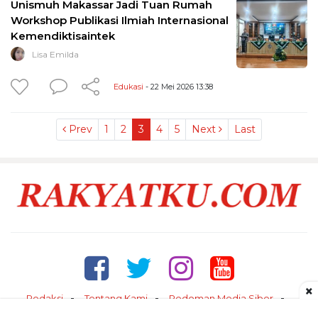
Unismuh Makassar Jadi Tuan Rumah
Workshop Publikasi Ilmiah Internasional
Kemendiktisaintek
Lisa Emilda
Edukasi
- 22 Mei 2026 13:38
Prev
1
2
3
4
5
Next
Last
×
Redaksi
Tentang Kami
Pedoman Media Siber
Kontak
Disclaimer
Privacy Policy