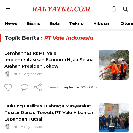
News
Bisnis
Bola
Tekno
Hiburan
Otom
Topik Berita :
PT Vale Indonesia
Lemhannas RI: PT Vale
Implementasikan Ekonomi Hijau Sesuai
Arahan Presiden Jokowi
Nur Hidayat Said
News
- 10 September 2022 09:05
Dukung Fasilitas Olahraga Masyarakat
Pesisir Danau Towuti, PT Vale Hibahkan
Lapangan Futsal
Nur Hidayat Said