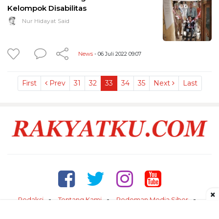
Kelompok Disabilitas
Nur Hidayat Said
News
- 06 Juli 2022 09:07
First
Prev
31
32
33
34
35
Next
Last
×
Redaksi
Tentang Kami
Pedoman Media Siber
Kontak
Disclaimer
Privacy Policy