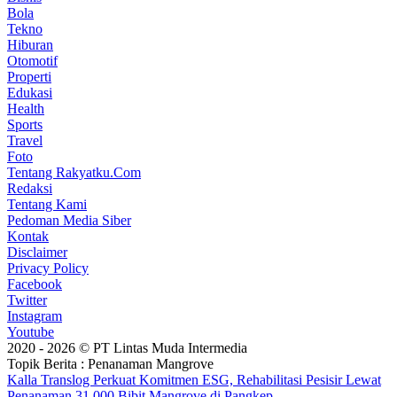
Bola
Tekno
Hiburan
Otomotif
Properti
Edukasi
Health
Sports
Travel
Foto
Tentang Rakyatku.Com
Redaksi
Tentang Kami
Pedoman Media Siber
Kontak
Disclaimer
Privacy Policy
Facebook
Twitter
Instagram
Youtube
2020 - 2026 © PT Lintas Muda Intermedia
Topik Berita :
Penanaman Mangrove
Kalla Translog Perkuat Komitmen ESG, Rehabilitasi Pesisir Lewat
Penanaman 31.000 Bibit Mangrove di Pangkep