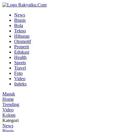
News
Bisnis
Bola
Tekno
Hiburan
Otomotif
Properti
Edukasi
Health
Sports
Travel
Foto
Video
Indeks
Masuk
Home
Trending
Video
Kolom
Kategori
News
Bisnis