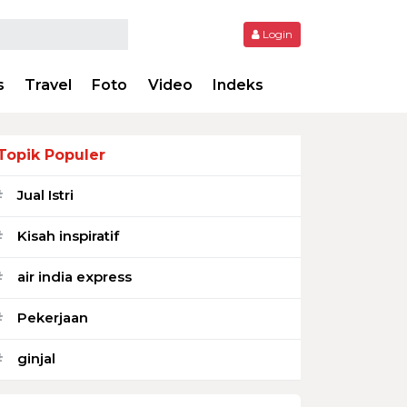
Login
s
Travel
Foto
Video
Indeks
Topik Populer
Jual Istri
#
Kisah inspiratif
#
air india express
#
Pekerjaan
#
ginjal
#