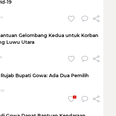
id-19
43
Bantuan Gelombang Kedua untuk Korban
ng Luwu Utara
05
i Rujab Bupati Gowa: Ada Dua Pemilih
1:47
1
 di Gowa Dapat Bantuan Kendaraan