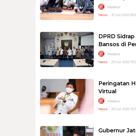
Redaksi
News
- 31 Juli 2020 09:
DPRD Sidrap 
Bansos di P
Redaksi
News
- 29 Juli 2020 19:
Peringatan H
Virtual
Redaksi
News
- 29 Juli 2020 15:1
Gubernur Jat