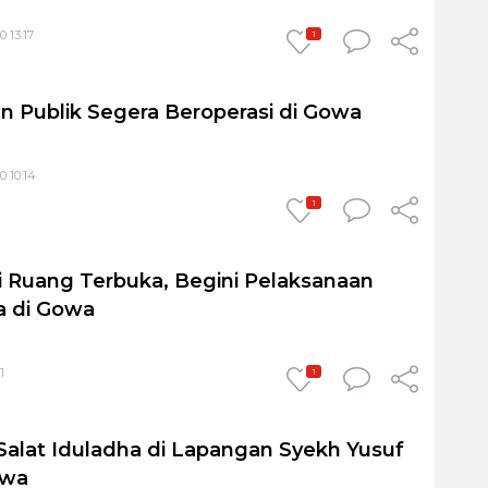
 13:17
1
n Publik Segera Beroperasi di Gowa
0 10:14
1
di Ruang Terbuka, Begini Pelaksanaan
a di Gowa
1
1
alat Iduladha di Lapangan Syekh Yusuf
owa