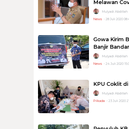
Melawan Cov
Mulyadi Abdillah
News
- 28 Juli 2020 08:
Gowa Kirim 
Banjir Banda
Mulyadi Abdillah
News
- 24 Juli 2020 15:
KPU Coklit d
Mulyadi Abdillah
Pilkada
- 23 Juli 2020 2
Penyuluh KB