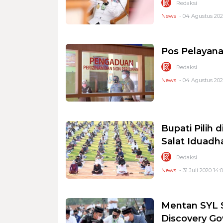
Redaksi
News
- 04 Agustus 2020
Pos Pelayana
Redaksi
News
- 04 Agustus 202
Bupati Pilih 
Salat Iduadh
Redaksi
News
- 31 Juli 2020 14:0
Mentan SYL S
Discovery G