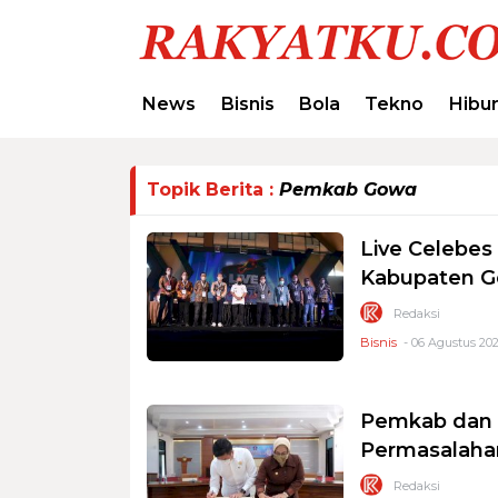
News
Bisnis
Bola
Tekno
Hibu
Topik Berita :
Pemkab Gowa
Live Celebes
Kabupaten 
Redaksi
Bisnis
- 06 Agustus 202
Pemkab dan K
Permasalaha
Redaksi